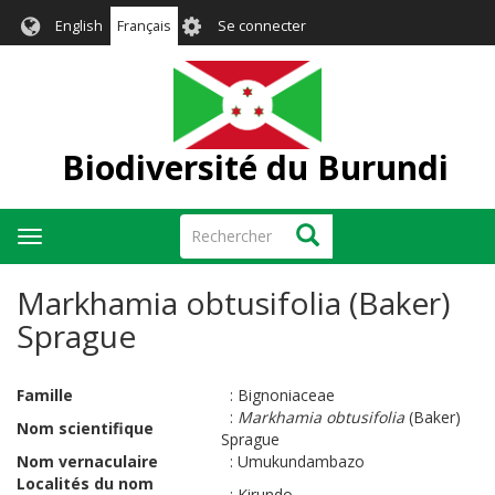
Aller
User
English
Français
Se connecter
au
account
contenu
menu
principal
Biodiversité du Burundi
Rechercher
Rechercher
Toggle
navigation
Markhamia obtusifolia (Baker)
Sprague
Famille
:
Bignoniaceae
:
Markhamia obtusifolia
(Baker)
Nom scientifique
Sprague
Nom vernaculaire
:
Umukundambazo
Localités du nom
:
Kirundo