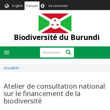
Aller
User
English
Français
Se connecter
au
account
contenu
menu
principal
Biodiversité du Burundi
Rechercher
Rechercher
Toggle
navigation
Actualités
Atelier de consultation national
sur le financement de la
biodiversité