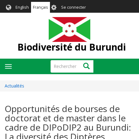
Aller
User
English
Français
Se connecter
au
account
contenu
menu
principal
Biodiversité du Burundi
Rechercher
Rechercher
Toggle
navigation
Actualités
Opportunités de bourses de
doctorat et de master dans le
cadre de DIPoDIP2 au Burundi:
La diversité des Diptères