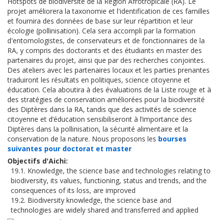
Hotspots de biodiversité de la Région Afrotropicale (RA). Le
projet améliorera la taxonomie et l'identification de ces familles
et fournira des données de base sur leur répartition et leur
écologie (pollinisation). Cela sera accompli par la formation
d'entomologistes, de conservateurs et de fonctionnaires de la
RA, y compris des doctorants et des étudiants en master des
partenaires du projet, ainsi que par des recherches conjointes.
Des ateliers avec les partenaires locaux et les parties prenantes
traduiront les résultats en politiques, science citoyenne et
éducation. Cela aboutira à des évaluations de la Liste rouge et à
des stratégies de conservation améliorées pour la biodiversité
des Diptères dans la RA, tandis que des activités de science
citoyenne et d’éducation sensibiliseront à l’importance des
Diptères dans la pollinisation, la sécurité alimentaire et la
conservation de la nature.
Nous proposons les
bourses
suivantes pour doctorat et master
Objectifs d'Aichi
19.1. Knowledge, the science base and technologies relating to
biodiversity, its values, functioning, status and trends, and the
consequences of its loss, are improved
19.2. Biodiversity knowledge, the science base and
technologies are widely shared and transferred and applied