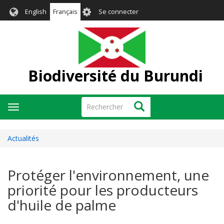
Aller
User
English
Français
Se connecter
au
account
contenu
menu
principal
Biodiversité du Burundi
Rechercher
Rechercher
Toggle
navigation
Actualités
Protéger l'environnement, une
priorité pour les producteurs
d'huile de palme