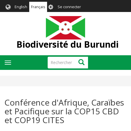
Aller
User
English
Français
Se connecter
au
account
contenu
menu
principal
Biodiversité du Burundi
Rechercher
Rechercher
Toggle
navigation
Conférence d'Afrique, Caraïbes
et Pacifique sur la COP15 CBD
et COP19 CITES