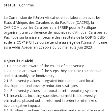
Statut
Confirmé
La Commision de l'Union Africaine, en collaboration avec les
Etats d'Afrique, des Caraïbes et du Pacifique (OACPS), la
CARICOM pour les Caraïbes et le SPREP pour le Pacifique
organisent une conférence de haut niveau d'Afrique, Caraïbes et
Pacifique sur la mise en oeuvre des résultats de la COP15-CBD
et de la COP19-CITES qui se tiendra au siège de l'Union Africaine
sis à Addis Abeba en Ethiopie du 30 mai au 2 juin 2023.
Objectifs d'Aichi
1.1. People are aware of the values of biodiversity
1.2. People are aware of the steps they can take to conserve
and sustainably use biodiversity
2.1. Biodiversity values integrated into national and local
development and poverty reduction strategies
2.4. Biodiversity values incorporated into reporting systems
3.1. Incentives, including subsidies, harmful to biodiversity,
eliminated, phased out or reformed in order to minimize of
avoid negative impacts
3.2. Positive incentives for conservation and sustainable use of