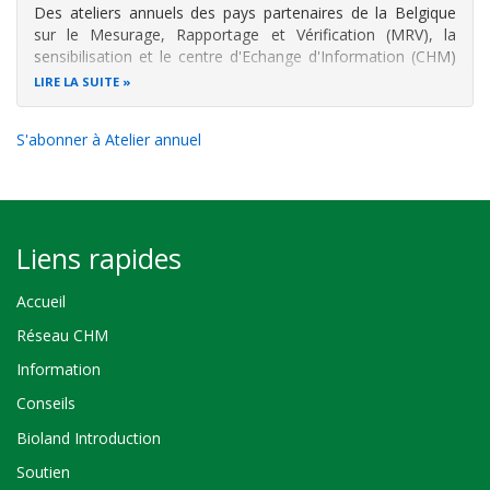
Des ateliers annuels des pays partenaires de la Belgique
sur le Mesurage, Rapportage et Vérification (MRV), la
sensibilisation et le centre d'Echange d'Information (CHM)
en matière de Biodiversité organisés dans le cadre du
LIRE LA SUITE
partenariat entre l'Office Burundais pour la Protection de
l'Environnement
S'abonner à Atelier annuel
Liens rapides
Accueil
Réseau CHM
Information
Conseils
Bioland Introduction
Soutien