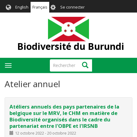
Aller
User
English
Français
Se connecter
au
account
contenu
menu
principal
Biodiversité du Burundi
Rechercher
Rechercher
Toggle
navigation
Atelier annuel
Atéliers annuels des pays partenaires de la
belgique sur le MRV, le CHM en matière de
Biodiversité organisés dans le cadre du
partenariat entre l'OBPE et l'IRSNB
12 octobre 2022
-
20 octobre 2022