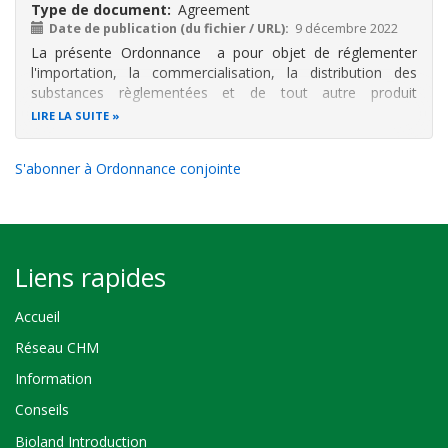
Type de document
Agreement
Date de publication (du fichier / URL)
9 décembre 2022
La présente Ordonnance a pour objet de réglementer
l'importation, la commercialisation, la distribution des
substances règlementées et de tout autre produit
susceptible d'être utilisé comme réfrigérant et des appareils
LIRE LA SUITE
ainsi que des équipements utilisant de telles substances
conformément aux
S'abonner à Ordonnance conjointe
Liens rapides
Accueil
Réseau CHM
Information
Conseils
Bioland Introduction