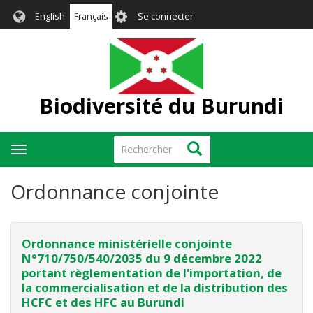
Aller
User
English
Français
Se connecter
au
account
contenu
menu
principal
Biodiversité du Burundi
Rechercher
Rechercher
Toggle
navigation
Ordonnance conjointe
Ordonnance ministérielle conjointe
N°710/750/540/2035 du 9 décembre 2022
portant règlementation de l'importation, de
la commercialisation et de la distribution des
HCFC et des HFC au Burundi