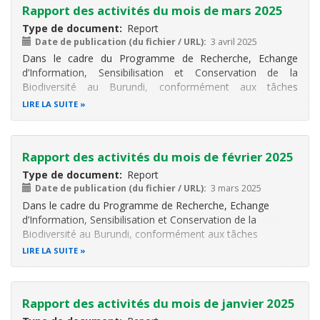
Rapport des activités du mois de mars 2025
Type de document
Report
Date de publication (du fichier / URL)
3 avril 2025
Dans le cadre du Programme de Recherche, Echange
d’Information, Sensibilisation et Conservation de la
Biodiversité au Burundi, conformément aux tâches
attribuées au Consultant CHM, il a été réalisé différentes
LIRE LA SUITE
activités. Ces activités sont notamment la participation au
postage des informations sur
Rapport des activités du mois de février 2025
Type de document
Report
Date de publication (du fichier / URL)
3 mars 2025
Dans le cadre du Programme de Recherche, Echange
d’Information, Sensibilisation et Conservation de la
Biodiversité au Burundi, conformément aux tâches
attribuées au Consultant CHM, il a été réalisé différentes
LIRE LA SUITE
activités. Ces activités sont notamment la participation au
postage des informations sur
Rapport des activités du mois de janvier 2025