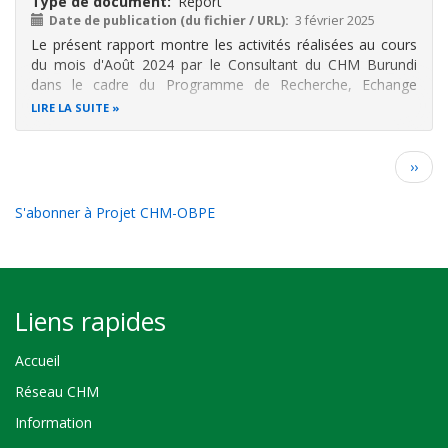
Type de document
Report
Date de publication (du fichier / URL)
3 février 2025
Le présent rapport montre les activités réalisées au cours
du mois d'Août 2024 par le Consultant du CHM Burundi
dans le cadre du Programme de Recherche, Echange
d’Information, Sensibilisation et Conservation de la
LIRE LA SUITE
Biodiversité au Burundi
Les principales activités étaient le postage des
Pagination
Page
››
suiva
S'abonner à Projet CHM-OBPE
Liens rapides
Accueil
Réseau CHM
Information