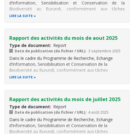
d’Information, Sensibilisation et Conservation de la
Biodiversité au Burundi, conformément aux tâches
attribuées au Consultant CHM, il a été réalisé différentes
LIRE LA SUITE
activités. Ces activités sont notamment la participation au
postage des informations sur
Rapport des activités du mois de aout 2025
Type de document
Report
Date de publication (du fichier / URL)
3 septembre 2025
Dans le cadre du Programme de Recherche, Echange
d’Information, Sensibilisation et Conservation de la
Biodiversité au Burundi, conformément aux tâches
attribuées au Consultant CHM, il a été réalisé différentes
LIRE LA SUITE
activités. Ces activités sont notamment la participation au
postage des informations sur
Rapport des activités du mois de juillet 2025
Type de document
Report
Date de publication (du fichier / URL)
4 août 2025
Dans le cadre du Programme de Recherche, Echange
d’Information, Sensibilisation et Conservation de la
Biodiversité au Burundi, conformément aux tâches