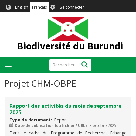
Aller
User
English
Français
Se connecter
au
account
contenu
menu
principal
Biodiversité du Burundi
Rechercher
Rechercher
Toggle
navigation
Projet CHM-OBPE
Rapport des activités du mois de septembre
2025
Type de document
Report
Date de publication (du fichier / URL)
3 octobre 2025
Dans le cadre du Programme de Recherche, Echange