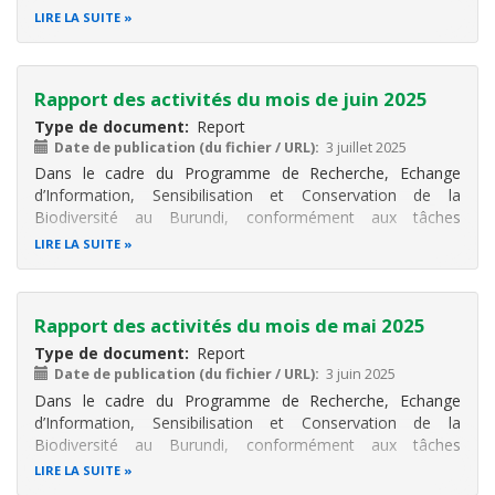
attribuées au Consultant CHM, il a été réalisé différentes
LIRE LA SUITE
activités. Ces activités sont notamment la participation au
postage des informations sur
Rapport des activités du mois de juin 2025
Type de document
Report
Date de publication (du fichier / URL)
3 juillet 2025
Dans le cadre du Programme de Recherche, Echange
d’Information, Sensibilisation et Conservation de la
Biodiversité au Burundi, conformément aux tâches
attribuées au Consultant CHM, il a été réalisé différentes
LIRE LA SUITE
activités. Ces activités sont notamment la participation au
postage des informations sur
Rapport des activités du mois de mai 2025
Type de document
Report
Date de publication (du fichier / URL)
3 juin 2025
Dans le cadre du Programme de Recherche, Echange
d’Information, Sensibilisation et Conservation de la
Biodiversité au Burundi, conformément aux tâches
attribuées au Consultant CHM, il a été réalisé différentes
LIRE LA SUITE
activités. Ces activités sont notamment à la participation au