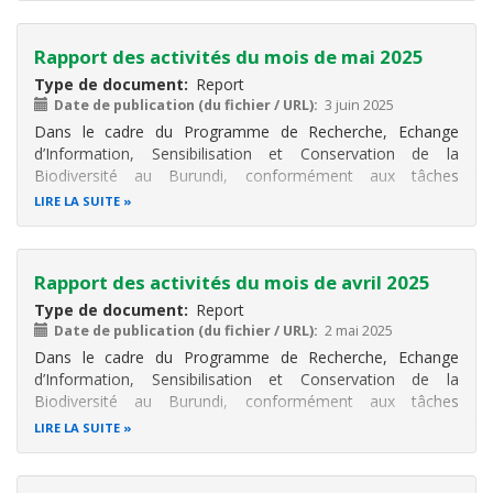
postage des informations sur
Rapport des activités du mois de mai 2025
Type de document
Report
Date de publication (du fichier / URL)
3 juin 2025
Dans le cadre du Programme de Recherche, Echange
d’Information, Sensibilisation et Conservation de la
Biodiversité au Burundi, conformément aux tâches
attribuées au Consultant CHM, il a été réalisé différentes
LIRE LA SUITE
activités. Ces activités sont notamment à la participation au
postage des informations sur
Rapport des activités du mois de avril 2025
Type de document
Report
Date de publication (du fichier / URL)
2 mai 2025
Dans le cadre du Programme de Recherche, Echange
d’Information, Sensibilisation et Conservation de la
Biodiversité au Burundi, conformément aux tâches
attribuées au Consultant CHM, différentes activités ont été
LIRE LA SUITE
réalisées, notamment la participation au postage des
informations sur le site Bioland du