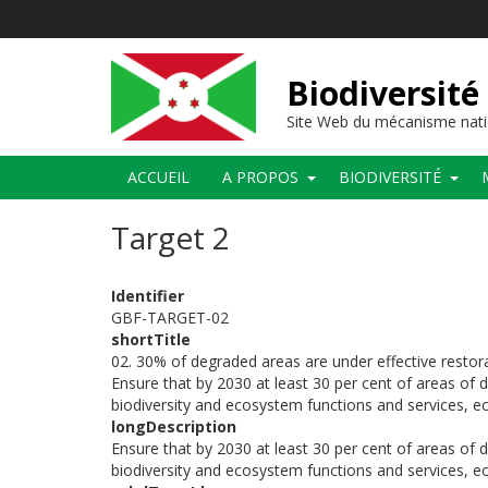
Aller
au
contenu
principal
Biodiversité
Site Web du mécanisme nati
Main
ACCUEIL
A PROPOS
BIODIVERSITÉ
navigation
Target 2
Identifier
GBF-TARGET-02
shortTitle
02. 30% of degraded areas are under effective restor
Ensure that by 2030 at least 30 per cent of areas of 
biodiversity and ecosystem functions and services, eco
longDescription
Ensure that by 2030 at least 30 per cent of areas of 
biodiversity and ecosystem functions and services, eco