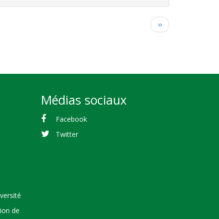
Page
››
suivante
Médias sociaux
Facebook
Twitter
versité
tion de