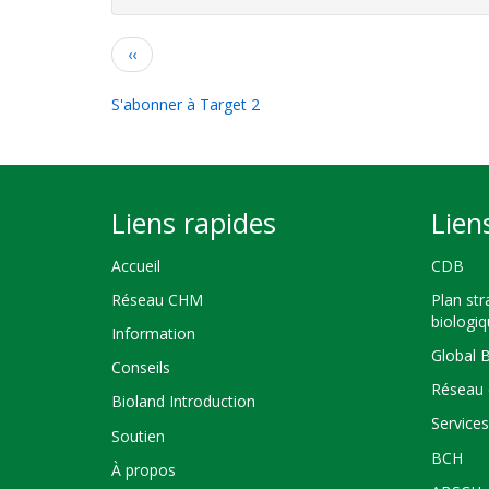
Pagination
Page
‹‹
précédente
S'abonner à Target 2
Liens rapides
Lien
Accueil
CDB
Réseau CHM
Plan str
biologi
Information
Global 
Conseils
Réseau 
Bioland Introduction
Service
Soutien
BCH
À propos