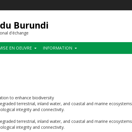
 du Burundi
onal d'échange
MISE EN OEUVRE
INFORMATION
ation to enhance biodiversity
degraded terrestrial, inland water, and coastal and marine ecosystems
logical integrity and connectivity.
degraded terrestrial, inland water, and coastal and marine ecosystems
logical integrity and connectivity.