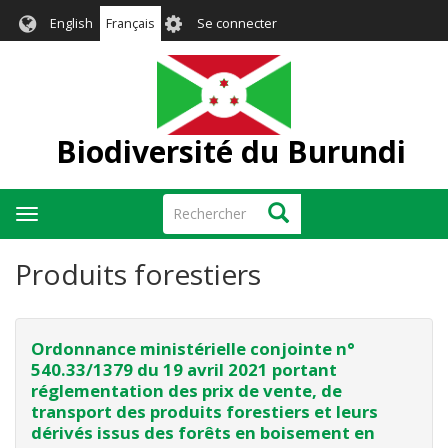
Aller
User
English
Français
Se connecter
au
account
contenu
menu
principal
Biodiversité du Burundi
Rechercher
Rechercher
Toggle
navigation
Produits forestiers
Ordonnance ministérielle conjointe n°
540.33/1379 du 19 avril 2021 portant
réglementation des prix de vente, de
transport des produits forestiers et leurs
dérivés issus des forêts en boisement en