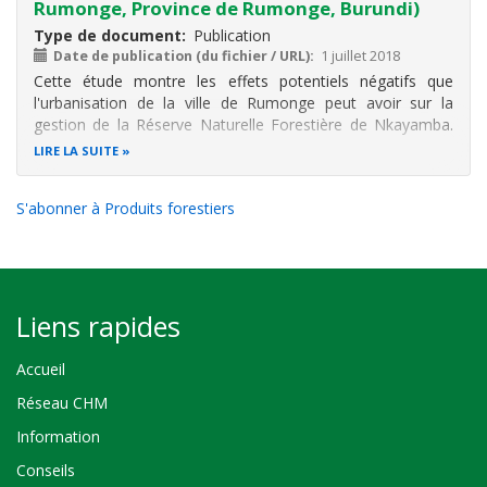
Rumonge, Province de Rumonge, Burundi)
Type de document
Publication
Date de publication (du fichier / URL)
1 juillet 2018
Cette étude montre les effets potentiels négatifs que
l'urbanisation de la ville de Rumonge peut avoir sur la
gestion de la Réserve Naturelle Forestière de Nkayamba.
Les résultats issus des enquêtes, de la littérature et des
LIRE LA SUITE
visites de terrain ont montré que les produits forestiers de
cette réserve
S'abonner à Produits forestiers
Liens rapides
Accueil
Réseau CHM
Information
Conseils