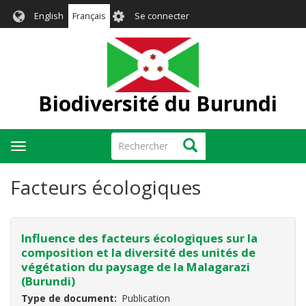
Aller
User
English
Français
Se connecter
au
account
contenu
menu
principal
Biodiversité du Burundi
Rechercher
Rechercher
Toggle
navigation
Facteurs écologiques
Influence des facteurs écologiques sur la
composition et la diversité des unités de
végétation du paysage de la Malagarazi
(Burundi)
Type de document
Publication