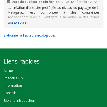
Date de publication (du fichier / URL)
12 décembre 2022
La création d’une aire protégée au niveau du paysage de la
Malagarazi est confrontée à des contraintes
socioéconomiques qui obligent à la limiter à des zones
prioritaires. La présente étude a pour objectif d’analyser la
LIRE LA SUITE
composition et la diversité végétale du paysage en tenant
compte de la forte
S'abonner à Facteurs écologiques
Liens rapides
Accueil
Réseau CHM
Information
Conseils
Bioland Introduction