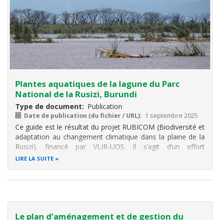
Plantes aquatiques de la lagune du Parc
National de la Rusizi, Burundi
Type de document
Publication
Date de publication (du fichier / URL)
1 septembre 2025
Ce guide est le résultat du projet RUBICOM (Biodiversité et
adaptation au changement climatique dans la plaine de la
Rusizi), financé par VLIR-UOS. Il s’agit d’un effort
collaboratif entre l’Université d’Anvers, l’Université du
LIRE LA SUITE
Burundi et CEBioS. Le projet vise à poser les bases d’une
coexistence
Le plan d’aménagement et de gestion du