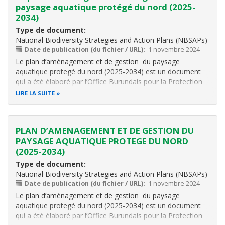
paysage aquatique protégé du nord (2025-
2034)
Type de document
National Biodiversity Strategies and Action Plans (NBSAPs)
Date de publication (du fichier / URL)
1 novembre 2024
Le plan d’aménagement et de gestion du paysage
aquatique protegé du nord (2025-2034) est un document
qui a été élaboré par l’Office Burundais pour la Protection
de l’Environnement (OBPE) et financé par l’Union
LIRE LA SUITE
Européenne à travers le programme BIOPAMA de
l’UICN dans le cadre du Projet d'Appui à l
PLAN D’AMENAGEMENT ET DE GESTION DU
PAYSAGE AQUATIQUE PROTEGE DU NORD
(2025-2034)
Type de document
National Biodiversity Strategies and Action Plans (NBSAPs)
Date de publication (du fichier / URL)
1 novembre 2024
Le plan d’aménagement et de gestion du paysage
aquatique protegé du nord (2025-2034) est un document
qui a été élaboré
par l’Office Burundais pour la Protection