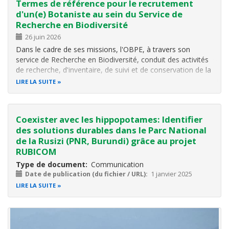
Termes de référence pour le recrutement
d'un(e) Botaniste au sein du Service de
Recherche en Biodiversité
26 juin 2026
Dans le cadre de ses missions, l'OBPE, à travers son
service de Recherche en Biodiversité, conduit des activités
de recherche, d'inventaire, de suivi et de conservation de la
Biodiversité (flore, faune, écosystèmes), en particulier au
LIRE LA SUITE
sein des aires protégées, forêts naturelles, zones humides,
et…
Coexister avec les hippopotames: Identifier
des solutions durables dans le Parc National
de la Rusizi (PNR, Burundi) grâce au projet
RUBICOM
Type de document
Communication
Date de publication (du fichier / URL)
1 janvier 2025
LIRE LA SUITE