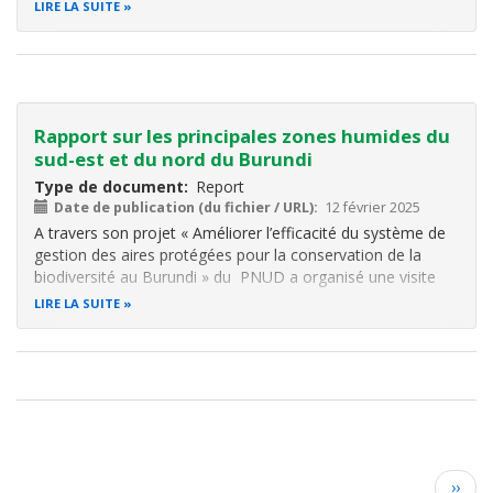
de l’Environnement (OBPE) et financé par l’Union
LIRE LA SUITE
Européenne à travers le programme BIOPAMA de
l’UICN
d
ans le cadre du Projet d'Appui à l
Rapport sur les principales zones humides du
sud-est et du nord du Burundi
Type de document
Report
Date de publication (du fichier / URL)
12 février 2025
A travers son projet « Améliorer l’efficacité du système de
gestion des aires protégées pour la conservation de la
biodiversité au Burundi » du PNUD a organisé une visite
sur terrain dans la Réserve Naturelle de la Malagarazi, le
LIRE LA SUITE
Parc National de la Ruvubu et le Paysage Aquatique
Protégé du Nord
Pagination
Page
››