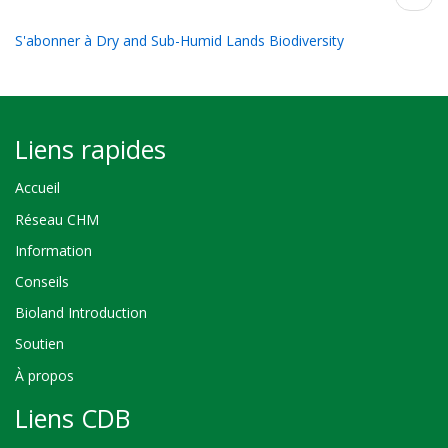
suiva
S'abonner à Dry and Sub-Humid Lands Biodiversity
Liens rapides
Accueil
Réseau CHM
Information
Conseils
Bioland Introduction
Soutien
À propos
Liens CDB