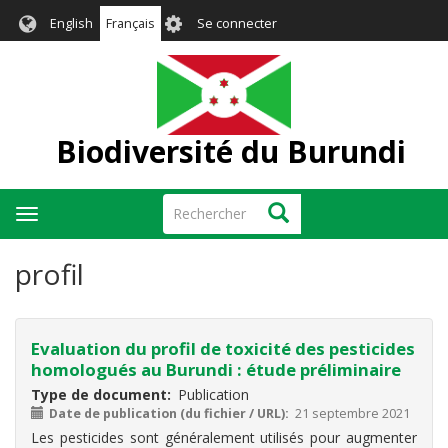
Aller
User
English
Français
Se connecter
au
account
contenu
menu
principal
Biodiversité du Burundi
Rechercher
Rechercher
Toggle
navigation
profil
Evaluation du profil de toxicité des pesticides
homologués au Burundi : étude préliminaire
Type de document
Publication
Date de publication (du fichier / URL)
21 septembre 2021
Les pesticides sont généralement utilisés pour augmenter