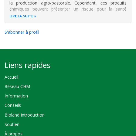
la production agro-pastorale. Cependant, ces produits
chimiques peuvent présenter un risque pour la santé
humaine et l'environnement lorsqu'ils sont mal gérés.
LIRE LA SUITE
L'évaluation de leur toxicité en vue d'adopter des mesures
d'atténuation fait
S'abonner à profil
Liens rapides
Accueil
Réseau CHM
Information
Conseils
Bioland Introduction
Soutien
À propos