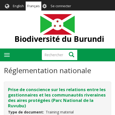
Aller
User
English
Français
Se connecter
au
account
contenu
menu
principal
Biodiversité du Burundi
Rechercher
Rechercher
Toggle
navigation
Réglementation nationale
Prise de conscience sur les relations entre les
gestionnaires et les communautés riveraines
des aires protégées (Parc National de la
Ruvubu)
Type de document
Training material