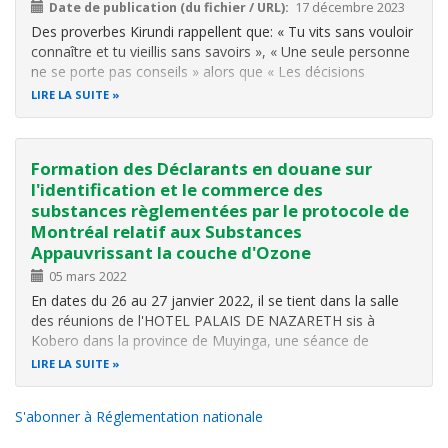
Date de publication (du fichier / URL)
17 décembre 2023
Des proverbes Kirundi rappellent que: «
Tu vits sans vouloir
connaître et tu vieillis sans savoirs », « Une seule personne
ne se porte pas conseils » alors que « Les décisions
concertées conduisent souvent à des succès ».
LIRE LA SUITE
Et c’est sur c’est principes qu’il a été menée une étude sur
les conflits
Formation des Déclarants en douane sur
l'identification et le commerce des
substances règlementées par le protocole de
Montréal relatif aux Substances
Appauvrissant la couche d'Ozone
05 mars 2022
En dates du 26 au 27 janvier 2022, il se tient dans la salle
des réunions de l'HOTEL PALAIS DE NAZARETH sis à
Kobero dans la province de Muyinga, une séance de
formation à l'intention des Déclarants en douane sur
LIRE LA SUITE
l'identification et le commerce des substances
règlementées par le protocole de…
S'abonner à Réglementation nationale