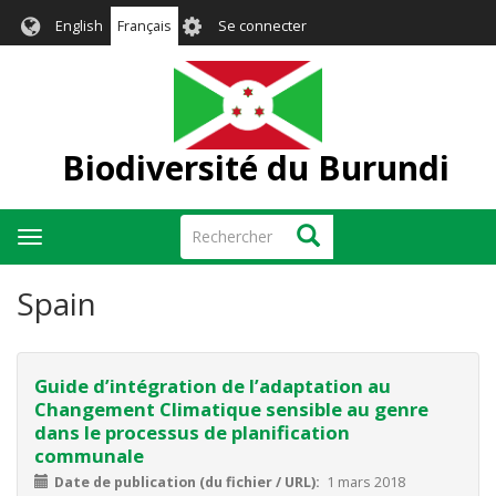
Aller
User
English
Français
Se connecter
au
account
contenu
menu
principal
Biodiversité du Burundi
Rechercher
Rechercher
Toggle
navigation
Spain
Guide d’intégration de l’adaptation au
Changement Climatique sensible au genre
dans le processus de planification
communale
Date de publication (du fichier / URL)
1 mars 2018