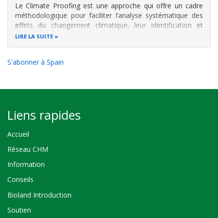
Le Climate Proofing est une approche qui offre un cadre
méthodologique pour faciliter l’analyse systématique des
effets du changement climatique, leur identification et
l’intégration des mesures d’adaptation correspondantes
LIRE LA SUITE
dans les plans, programmes et stratégies de
développement (p.ex. nationaux
S'abonner à Spain
Liens rapides
Accueil
Réseau CHM
Information
Conseils
Bioland Introduction
Soutien