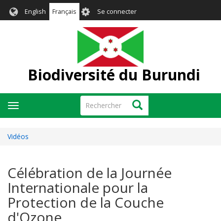
Aller
User
English
Français
Se connecter
au
account
contenu
menu
principal
Biodiversité du Burundi
Rechercher
Rechercher
Toggle
navigation
Vidéos
Célébration de la Journée
Internationale pour la
Protection de la Couche
d'Ozone