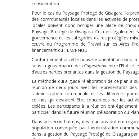
considération.
Pour le cas du Paysage Protégé de Gisagara, la prem
des communautés locales dans les activités de pr
locales doivent donc occuper une place de choix 
Paysage Protégé de Gisagara. Cela est également so
gouvernance et les catégories d’aires protégées mise
œuvre du Programme de Travail sur les Aires Prot
financement du FEM/PNUD.
Conformément à cette nouvelle orientation dans la 
sous la gouvernance de «
Cogestion
» entre l’Etat e
d’autres parties prenantes dans la gestion du Paysag
La méthode qui a guidé l’élaboration de ce plan a sui
réunion de deux jours avec les représentants de
l’administration communale et les différents part
collines qui devraient être concernées par les act
ciblées. Les participants à la réunion ont également
participer dans la future réunion d’élaboration du Pl
Dans un second temps, des réunions ont été organisé
population convoquée par l’administration communal
dans la gestion du Paysage Protégé de Gisagara par