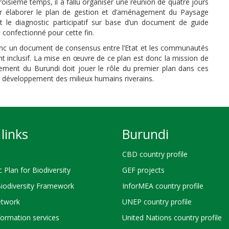
roisième temps, il a fallu organiser une réunion de quatre jours
r élaborer le plan de gestion et d’aménagement du Paysage
t le diagnostic participatif sur base d’un document de guide
confectionné pour cette fin.
nc un document de consensus entre l’Etat et les communautés
ent inclusif. La mise en œuvre de ce plan est donc la mission de
nement du Burundi doit jouer le rôle du premier plan dans ces
de développement des milieux humains riverains.
links
Burundi
CBD country profile
c Plan for Biodiversity
GEF projects
Biodiversity Framework
InforMEA country profile
twork
UNEP country profile
ormation services
United Nations country profile