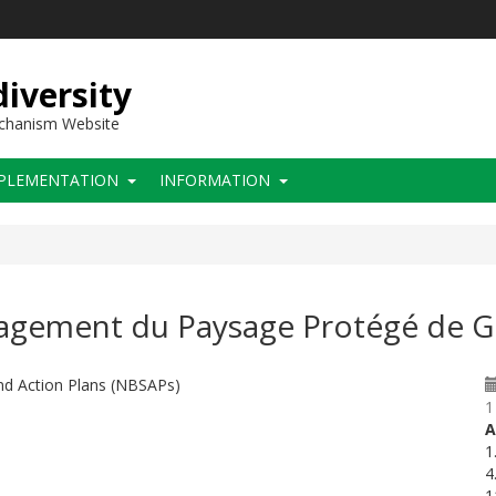
iversity
echanism Website
PLEMENTATION
INFORMATION
nagement du Paysage Protégé de G
and Action Plans (NBSAPs)
1
A
1
4
1