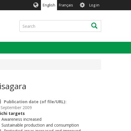
User
English
Français
Log in
account
menu
Search
Search
isagara
Publication date (of file/URL)
 September 2009
ichi targets
. Awareness increased
. Sustainable production and consumption
1. Protected areas increased and improved