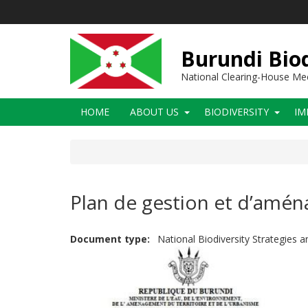
Skip
to
main
content
Burundi Biod
National Clearing-House M
Main
HOME
ABOUT US
BIODIVERSITY
IM
navigation
Plan de gestion et d’amé
Document type
National Biodiversity Strategies 