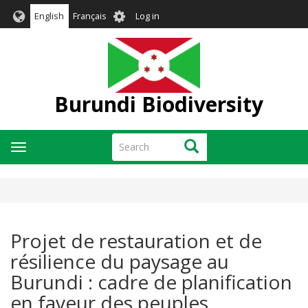
Skip
User
English
Français
Log in
to
account
main
menu
content
Burundi Biodiversity
Search
Search
Toggle
navigation
Projet de restauration et de
résilience du paysage au
Burundi : cadre de planification
en faveur des peuples