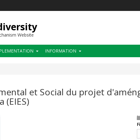
iversity
echanism Website
PLEMENTATION
INFORMATION
ental et Social du projet d'amén
 (EIES)
F