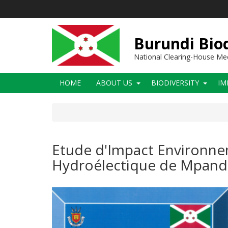
Skip
to
main
content
Burundi Biod
National Clearing-House M
Main
HOME
ABOUT US
BIODIVERSITY
IM
navigation
Etude d'Impact Environnem
Hydroélectique de Mpanda