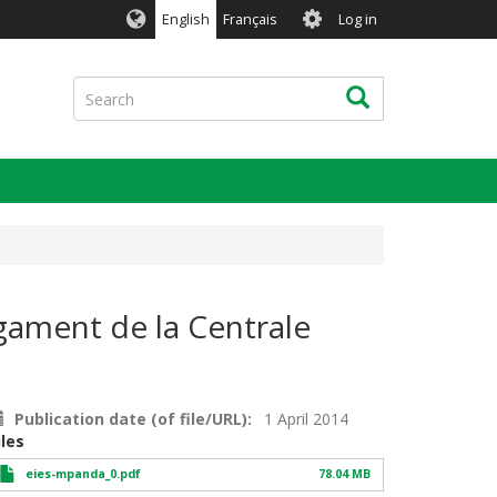
User
English
Français
Log in
account
menu
Search
Search
gament de la Centrale
Publication date (of file/URL)
1 April 2014
iles
eies-mpanda_0.pdf
78.04 MB