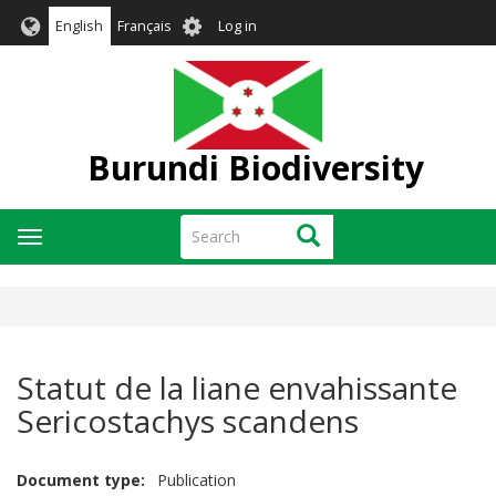
Skip
User
English
Français
Log in
to
account
main
menu
content
Burundi Biodiversity
Search
Search
Toggle
navigation
Statut de la liane envahissante
Sericostachys scandens
Document type
Publication