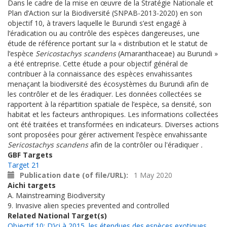
Dans le cadre de la mise en œuvre de la Stratégie Nationale et
Plan d’Action sur la Biodiversité (SNPAB-2013-2020) en son
objectif 10, à travers laquelle le Burundi s’est engagé à
l’éradication ou au contrôle des espèces dangereuses, une
étude de référence portant sur la « distribution et le statut de
l’espèce
Sericostachys scandens
(Amaranthaceae) au Burundi »
a été entreprise. Cette étude a pour objectif général de
contribuer à la connaissance des espèces envahissantes
menaçant la biodiversité des écosystèmes du Burundi afin de
les contrôler et de les éradiquer. Les données collectées se
rapportent à la répartition spatiale de l’espèce, sa densité, son
habitat et les facteurs anthropiques. Les informations collectées
ont été traitées et transformées en indicateurs. Diverses actions
sont proposées pour gérer activement l’espèce envahissante
Sericostachys scandens
afin de la contrôler ou l'éradiquer ​​​​​​
.
GBF Targets
Target 21
Publication date (of file/URL)
1 May 2020
Aichi targets
A. Mainstreaming Biodiversity
9. Invasive alien species prevented and controlled
Related National Target(s)
Objectif 10: D’ici à 2015, les étendues des espèces exotiques