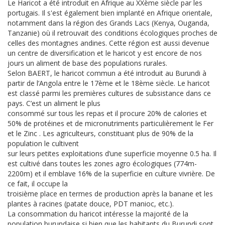
Le Haricot a été introduit en Afrique au XXème siècle par les
portugais. Il s'est également bien implanté en Afrique orientale,
notamment dans la région des Grands Lacs (Kenya, Ouganda,
Tanzanie) où il retrouvait des conditions écologiques proches de
celles des montagnes andines. Cette région est aussi devenue
un centre de diversification et le haricot y est encore de nos
jours un aliment de base des populations rurales.
Selon BAERT, le haricot commun a été introduit au Burundi à
partir de l’Angola entre le 17ème et le 18ème siècle. Le haricot
est classé parmi les premières cultures de subsistance dans ce
pays. C’est un aliment le plus
consommé sur tous les repas et il procure 20% de calories et
50% de protéines et de micronutriments particulièrement le Fer
et le Zinc . Les agriculteurs, constituant plus de 90% de la
population le cultivent
sur leurs petites exploitations d’une superficie moyenne 0.5 ha. Il
est cultivé dans toutes les zones agro écologiques (774m-
2200m) et il emblave 16% de la superficie en culture vivrière. De
ce fait, il occupe la
troisième place en termes de production après la banane et les
plantes à racines (patate douce, PDT manioc, etc.).
La consommation du haricot intéresse la majorité de la
population burundaise si bien que les habitants du Burundi sont