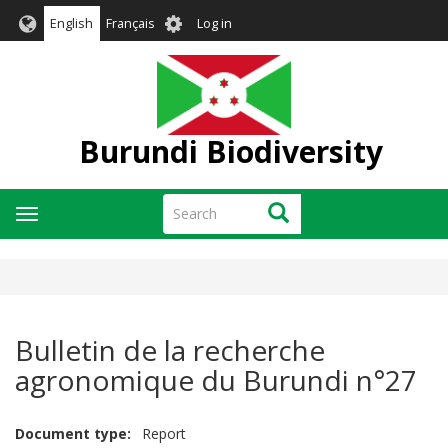
Skip
User
English
Français
Log in
to
account
main
menu
content
Burundi Biodiversity
Search
Search
Toggle
navigation
Bulletin de la recherche
agronomique du Burundi n°27
Document type
Report