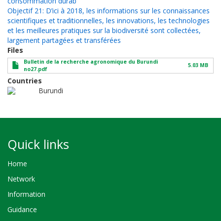
consommation durab
Objectif 21: D’ici à 2018, les informations sur les connaissances
scientifiques et traditionnelles, les innovations, les technologies
et les meilleures pratiques sur la biodiversité sont collectées,
largement partagées et transférées
Files
Bulletin de la recherche agronomique du Burundi
5.03 MB
no27.pdf
Countries
Burundi
Quick links
Home
Network
Information
Guidance