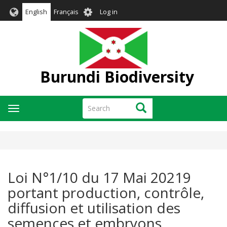
Skip
User
English
Français
Log in
to
account
main
menu
content
Burundi Biodiversity
Search
Search
Toggle
navigation
Loi N°1/10 du 17 Mai 20219
portant production, contrôle,
diffusion et utilisation des
semences et embryons