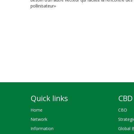
pollinisateur»
Quick links
CBD 
Home
CBD
Network
Strategi
Information
Global 