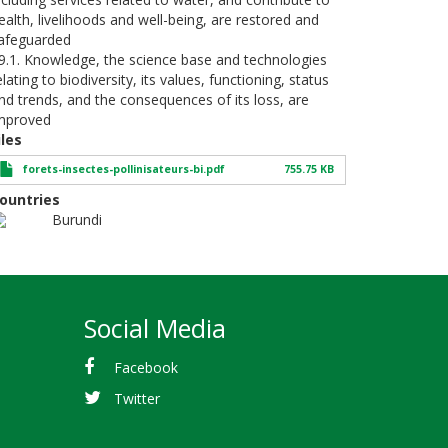
ealth, livelihoods and well-being, are restored and
afeguarded
9.1. Knowledge, the science base and technologies
elating to biodiversity, its values, functioning, status
nd trends, and the consequences of its loss, are
mproved
iles
forets-insectes-pollinisateurs-bi.pdf
755.75 KB
ountries
Burundi
Social Media
Facebook
Twitter