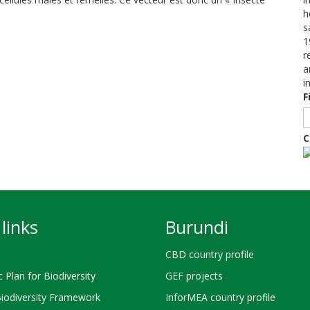
h
s
1
r
a
i
F
C
links
Burundi
CBD country profile
c Plan for Biodiversity
GEF projects
Biodiversity Framework
InforMEA country profile