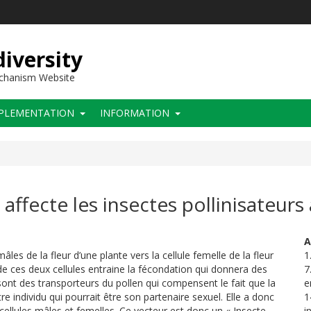
iversity
echanism Website
PLEMENTATION
INFORMATION
 affecte les insectes pollinisateur
A
les de la fleur d’une plante vers la cellule femelle de la fleur
1
e ces deux cellules entraine la fécondation qui donnera des
7
rs sont des transporteurs du pollen qui compensent le fait que la
e
e individu qui pourrait être son partenaire sexuel. Elle a donc
1
 cellules mâles et femelles. Ce vecteur est donc un « Insecte
i