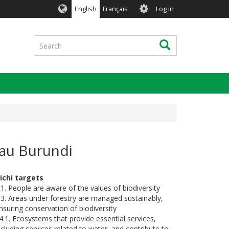
User
English
Français
Log in
account
menu
Search
Search
s au Burundi
ichi targets
.1. People are aware of the values of biodiversity
.3. Areas under forestry are managed sustainably,
nsuring conservation of biodiversity
4.1. Ecosystems that provide essential services,
ncluding services related to water, and contribute to