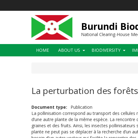
Skip
to
main
content
Burundi Biod
National Clearing-House M
Main
HOME
ABOUT US
BIODIVERSITY
IM
navigation
La perturbation des forêts
Document type
Publication
La pollinisation correspond au transport des cellules mâ
d’une autre plante de la même espèce. La rencontre d
graines et des fruits. Ainsi, les insectes pollinisateu
plante ne peut pas se déplacer à la recherche d’un autr
besoin d’un autre vecteur qui facilite la rencontre des