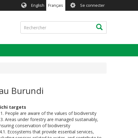
User
English
Français
Se connecter
account
menu
Rechercher
Rechercher
s au Burundi
ichi targets
.1. People are aware of the values of biodiversity
.3. Areas under forestry are managed sustainably,
nsuring conservation of biodiversity
4.1. Ecosystems that provide essential services,
ncluding services related to water, and contribute to