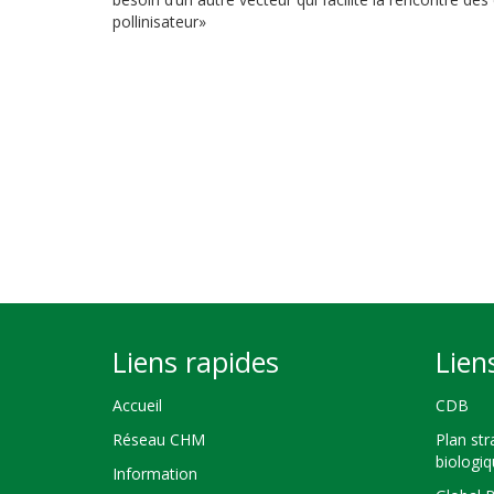
pollinisateur»
Liens rapides
Lien
Accueil
CDB
Réseau CHM
Plan str
biologi
Information