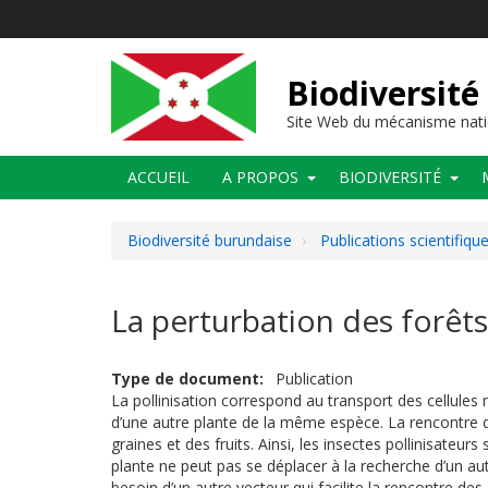
Aller
au
contenu
principal
Biodiversité
Site Web du mécanisme nati
Main
ACCUEIL
A PROPOS
BIODIVERSITÉ
navigation
Biodiversité burundaise
Publications scientifiq
La perturbation des forêts
Type de document
Publication
La pollinisation correspond au transport des cellules mâ
d’une autre plante de la même espèce. La rencontre d
graines et des fruits. Ainsi, les insectes pollinisateu
plante ne peut pas se déplacer à la recherche d’un autr
besoin d’un autre vecteur qui facilite la rencontre des