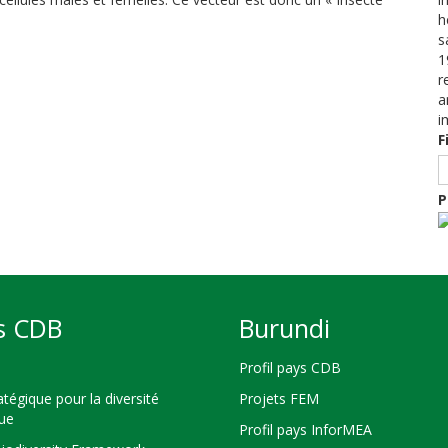
h
s
1
r
a
i
F
P
s CDB
Burundi
Profil pays CDB
atégique pour la diversité
Projets FEM
que
Profil pays InforMEA