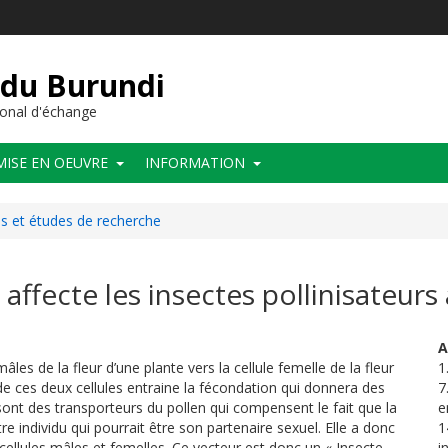
 du Burundi
onal d'échange
MISE EN OEUVRE
INFORMATION
ues et études de recherche
 affecte les insectes pollinisateur
A
les de la fleur d’une plante vers la cellule femelle de la fleur
1
e ces deux cellules entraine la fécondation qui donnera des
7
rs sont des transporteurs du pollen qui compensent le fait que la
e
e individu qui pourrait être son partenaire sexuel. Elle a donc
1
 cellules mâles et femelles. Ce vecteur est donc un « Insecte
i