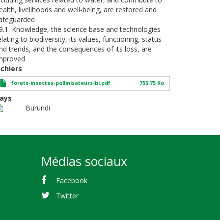
ealth, livelihoods and well-being, are restored and
afeguarded
9.1. Knowledge, the science base and technologies
elating to biodiversity, its values, functioning, status
nd trends, and the consequences of its loss, are
mproved
ichiers
forets-insectes-pollinisateurs-bi.pdf
755.75 Ko
ays
Burundi
Médias sociaux
Facebook
Twitter