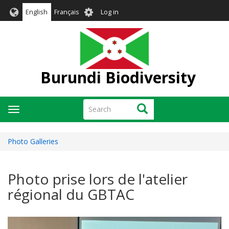
Skip
User
English
Français
Log in
to
account
main
menu
content
Burundi Biodiversity
Search
Search
Toggle
navigation
Photo Galleries
Photo prise lors de l'atelier
régional du GBTAC