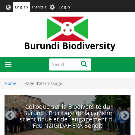
Skip
User
English
Français
Log in
to
account
main
menu
content
Burundi Biodiversity
Search
Search
Toggle
navigation
Home
Page d'atterrissage
Colloque sur la Biodiversité du
Burundi, l’héritage de la carrière
scientifique et de l’engagement du
Feu NZIGIDAHERA Benoît