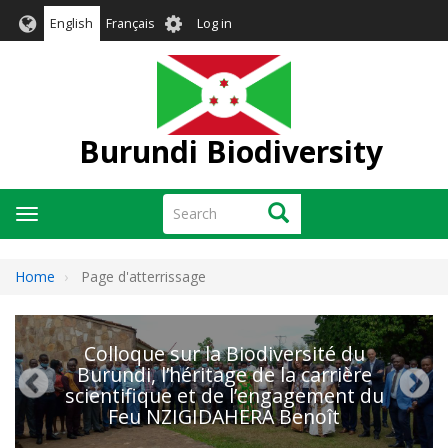
Skip
User
English
Français
Log in
to
account
main
menu
content
Burundi Biodiversity
Search
Search
Toggle
navigation
Home
Page d'atterrissage
Colloque sur la Biodiversité du
Burundi, l’héritage de la carrière
scientifique et de l’engagement du
Feu NZIGIDAHERA Benoît