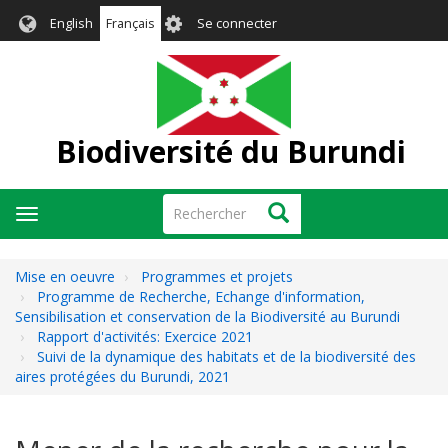
Aller
User
English
Français
Se connecter
au
account
contenu
menu
principal
Biodiversité du Burundi
Rechercher
Rechercher
Toggle
navigation
Mise en oeuvre
Programmes et projets
Programme de Recherche, Echange d'information,
Sensibilisation et conservation de la Biodiversité au Burundi
Rapport d'activités: Exercice 2021
Suivi de la dynamique des habitats et de la biodiversité des
aires protégées du Burundi, 2021