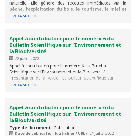
naturelle. Elle génère des recettes immédiates via
la
pêche, l’exploitation du bois, le tourisme, le miel et
l’agriculture
et sécurise les grandes filières d’exportation.
LIRE LA SUITE
Sa dégradation entrainera la perte des recettes alors que
sa gestion durable
Appel à contribution pour le numéro 6 du
Bulletin Scientifique sur l’Environnement et
la Biodiversité
22 juillet 2022
Appel à contribution pour le numéro 6 du Bulletin
Scientifique sur l’Environnement et la Biodiversité
Présentation de la Revue : Le Bulletin Scientifique sur
l’Environnement et la Biodiversité est une revue de l’Office
LIRE LA SUITE
Burundais Protection de l’Environnement (OBPE) dont
l’objectif global est de…
Appel à contribution pour le numéro 6 du
Bulletin Scientifique sur l’Environnement et
la Biodiversité
Type de document
Publication
Date de publication (du fichier / URL)
21 juillet 2022