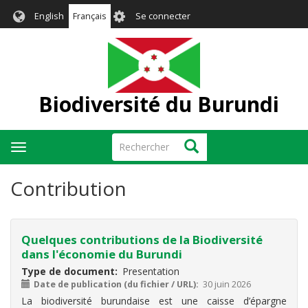
Aller
User
English
Français
Se connecter
au
account
contenu
menu
principal
Biodiversité du Burundi
Rechercher
Rechercher
Toggle
navigation
Contribution
Quelques contributions de la Biodiversité
dans l'économie du Burundi
Type de document
Presentation
Date de publication (du fichier / URL)
30 juin 2026
La biodiversité burundaise est une caisse d’épargne