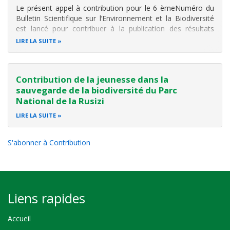
Le présent appel à contribution pour le
6
ème
Numéro du
Bulletin Scientifique sur
l’Environnement et la Biodiversité
est lancé pour contribuer à la publication des résultats
scientifiques issus des
travaux de recherches sur
LIRE LA SUITE
l’env
ironnement et la biodiversité du Burundi et ailleurs
.
Le bulletin
Contribution de la jeunesse dans la
sauvegarde de la biodiversité du Parc
National de la Rusizi
LIRE LA SUITE
S'abonner à Contribution
Liens rapides
Accueil