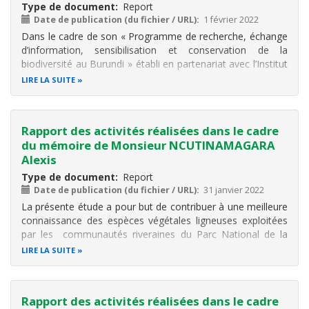
Type de document
Report
Date de publication (du fichier / URL)
1 février 2022
Dans le cadre de son « Programme de recherche, échange
d’information, sensibilisation et conservation de la
biodiversité au Burundi » établi en partenariat avec l’Institut
Royal des Sciences Naturelles de Belgique (IRSNB), l’Office
LIRE LA SUITE
Burundais pour la Protection de l’Environnement (OBPE), a
confié la
Rapport des activités réalisées dans le cadre
du mémoire de Monsieur NCUTINAMAGARA
Alexis
Type de document
Report
Date de publication (du fichier / URL)
31 janvier 2022
La présente étude a pour but de contribuer à une meilleure
connaissance des espèces végétales ligneuses exploitées
par les communautés riveraines du Parc National de la
Kibira au niveau secteur Teza en vue d’une gestion durable
LIRE LA SUITE
du potentiel ligneux de ce parc. Elle a été conduite sur
douze collines
Rapport des activités réalisées dans le cadre