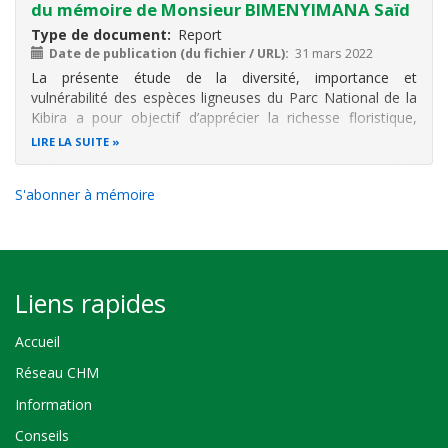
du mémoire de Monsieur BIMENYIMANA Saïd
Type de document
Report
Date de publication (du fichier / URL)
31 mars 2022
La présente étude de la diversité, importance et
vulnérabilité des espèces ligneuses du Parc National de la
Kibira a pour objectif d’apprécier la richesse floristique,
d’évaluer l’importance et la vulnérabilité des espèces
LIRE LA SUITE
utilisées par les populations environnantes du secteur
Rwegura du Parc
S'abonner à mémoire
Liens rapides
Accueil
Réseau CHM
Information
Conseils