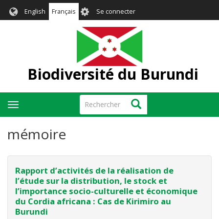
Aller
User
English
Français
Se connecter
au
account
contenu
menu
principal
Biodiversité du Burundi
Rechercher
Rechercher
Toggle
navigation
mémoire
Rapport d’activités de la réalisation de
l’étude sur la distribution, le stock et
l’importance socio-culturelle et économique
du Cordia africana : Cas de Kirimiro au
Burundi