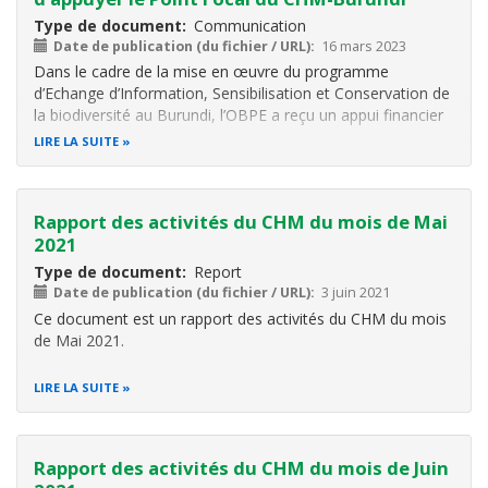
Type de document
Communication
Date de publication (du fichier / URL)
16 mars 2023
Dans le cadre de la mise en œuvre du programme
d’Echange d’Information, Sensibilisation et Conservation de
la biodiversité au Burundi, l’OBPE a reçu un appui financier
de l’IRSNB pour son renforcement institutionnel. C'est dans
LIRE LA SUITE
ce contexte que l’Office Burundais pour la Protection de
l’Environnement
Rapport des activités du CHM du mois de Mai
2021
Type de document
Report
Date de publication (du fichier / URL)
3 juin 2021
Ce document
est un rapport des activités du CHM du mois
de Mai 2021.
LIRE LA SUITE
Rapport des activités du CHM du mois de Juin