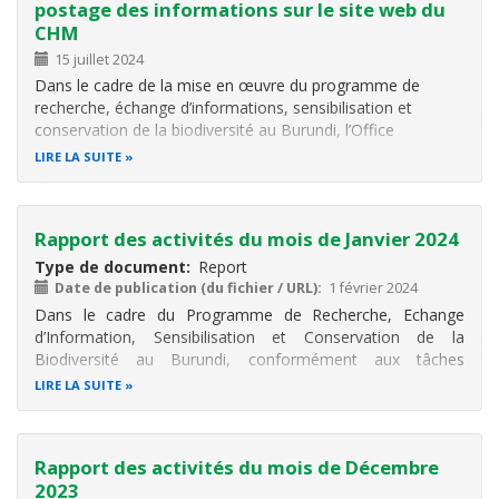
postage des informations sur le site web du
CHM
15 juillet 2024
Dans le cadre de la mise en œuvre du programme de
recherche, échange d’informations, sensibilisation et
conservation de la biodiversité au Burundi, l’Office
Burundais pour la Protection de l’Environnement (OBPE) a
LIRE LA SUITE
reçu un appui financier de l’Institut Royal des Sciences
naturelles de Belgique (IRSNB…
Rapport des activités du mois de Janvier 2024
Type de document
Report
Date de publication (du fichier / URL)
1 février 2024
Dans le cadre du
Programme de Recherche, Echange
d’Information, Sensibilisation et Conservation de la
Biodiversité au Burundi, conformément aux tâches
attribuées au Consultant CHM, il a été réalisé différentes
LIRE LA SUITE
activités. Ces activités sont notamment à la participation au
postage des informations sur
Rapport des activités du mois de Décembre
2023