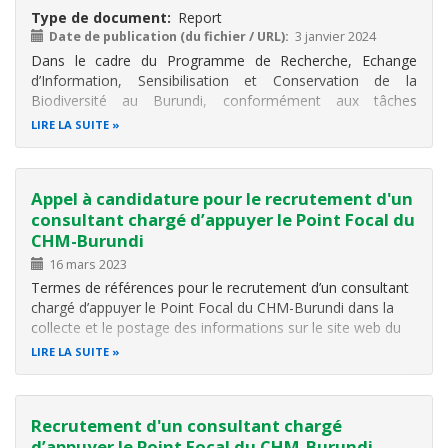
Type de document
Report
Date de publication (du fichier / URL)
3 janvier 2024
Dans le cadre du Programme de Recherche, Echange
d’Information, Sensibilisation et Conservation de la
Biodiversité au Burundi, conformément aux tâches
attribuées au Consultant CHM, il a été réalisé différentes
LIRE LA SUITE
activités. Ces activités sont notamment liées à la
participation au postage des
Appel à candidature pour le recrutement d'un
consultant chargé d’appuyer le Point Focal du
CHM-Burundi
16 mars 2023
Termes de références pour le recrutement d’un consultant
chargé d’appuyer le Point Focal du CHM-Burundi dans la
collecte et le postage des informations sur le site web du
CHM. I. Contexte Le Centre d'échange d'information (CHM)
LIRE LA SUITE
est la plate-forme d'échange d'information de la
Convention sur la…
Recrutement d'un consultant chargé
d’appuyer le Point Focal du CHM-Burundi