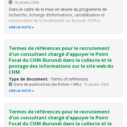
16 janvier 2026
Dans le cadre de la mise en œuvre du programme de
recherche, échange d’informations, sensibilisation et
conservation de la biodiversité au Burundi, l’Office
Burundais pour la Protection de l’Environnement (OBPE) a
LIRE LA SUITE
reçu un appui financier de l’Institut Royal des Sciences
naturelles de Belgique (IRSNB…
Termes de références pour le recrutement
d’un consultant chargé d’appuyer le Point
Focal du CHM-Burundi dans la collecte et le
postage des informations sur le site web du
CHM
Type de document
Terms of references
Date de publication (du fichier / URL)
15 janvier 2026
LIRE LA SUITE
Termes de références pour le recrutement
d’un consultant chargé d’appuyer le Point
Focal du CHM-Burundi dans la collecte et le