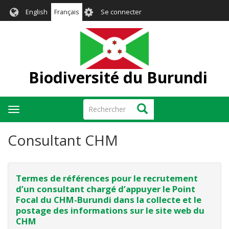
Aller
User
English
Français
Se connecter
au
account
contenu
menu
principal
Biodiversité du Burundi
Rechercher
Rechercher
Toggle
navigation
Consultant CHM
Termes de références pour le recrutement
d’un consultant chargé d’appuyer le Point
Focal du CHM-Burundi dans la collecte et le
postage des informations sur le site web du
CHM