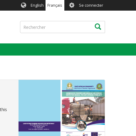
User
English
Français
Se connecter
account
menu
Rechercher
Rechercher
this