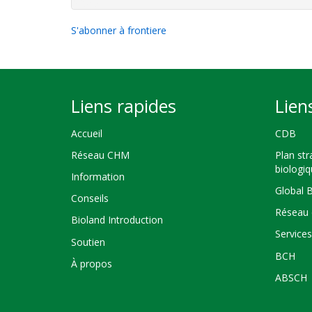
S'abonner à frontiere
Liens rapides
Lien
Accueil
CDB
Réseau CHM
Plan str
biologi
Information
Global 
Conseils
Réseau 
Bioland Introduction
Service
Soutien
BCH
À propos
ABSCH