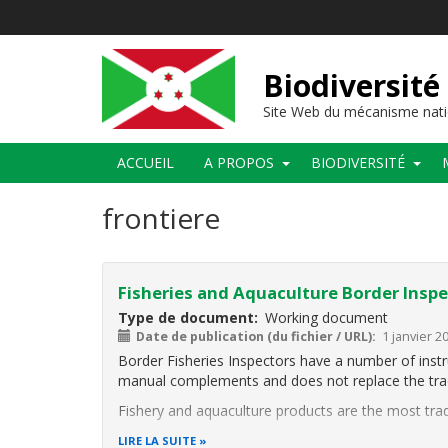
Aller
au
contenu
principal
Biodiversité
Site Web du mécanisme nati
Main
ACCUEIL
A PROPOS
BIODIVERSITÉ
navigation
frontiere
Fisheries and Aquaculture Border Insp
Type de document
Working document
Date de publication (du fichier / URL)
1 janvier 2
Border Fisheries Inspectors have a number of instru
manual complements and does not replace the tradit
Fishery and aquaculture products are the most tr
LIRE LA SUITE