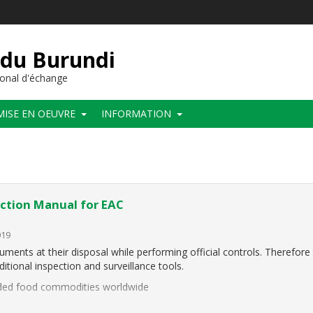
 du Burundi
onal d'échange
MISE EN OEUVRE
INFORMATION
ection Manual for EAC
019
ments at their disposal while performing official controls. Therefore 
ional inspection and surveillance tools.
aded food commodities worldwide