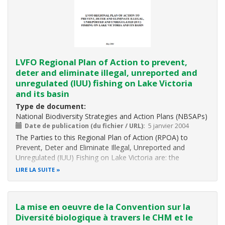
LVFO Regional Plan of Action to prevent,
deter and eliminate illegal, unreported and
unregulated (IUU) fishing on Lake Victoria
and its basin
Type de document
National Biodiversity Strategies and Action Plans (NBSAPs)
Date de publication (du fichier / URL)
5 janvier 2004
The Parties to this Regional Plan of Action (RPOA) to
Prevent, Deter and Eliminate Illegal, Unreported and
Unregulated (IUU) Fishing on Lake Victoria are: the
Governments of the Republic of Kenya, the United Republic
LIRE LA SUITE
of Tanzania and the Republic of Uganda, hereinafter
referred to as the Partner
La mise en oeuvre de la Convention sur la
Diversité biologique à travers le CHM et le