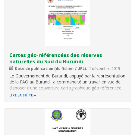
Cartes géo-référencées des réserves
naturelles du Sud du Burundi
Date de publication (du fichier / URL)
1 décembre 2019
Le Gouvernement du Burundi, appuyé par la représentation
de la FAO au Burundi, a commandité un travail en vue de
disposer d’une couverture cartographique géo référencée
des réserves naturelles forestières du Sud qui servira de «
LIRE LA SUITE
support cartographique » au plan d’aménagement et de
gestion de ces