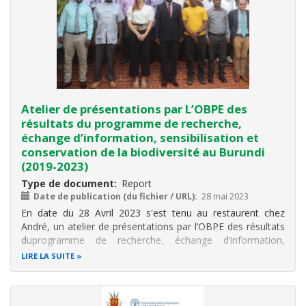
Atelier de présentations par L’OBPE des
résultats du programme de recherche,
échange d’information, sensibilisation et
conservation de la biodiversité au Burundi
(2019-2023)
Type de document
Report
Date de publication (du fichier / URL)
28 mai 2023
En date du 28 Avril 2023 s'est tenu au restaurent chez
André
, un atelier de présentations par l’OBPE des résultats
du
programme de recherche, échange d’information,
sensibilisation et conservation de la biodiversité au Burundi
LIRE LA SUITE
(2019-2023)En date du 28 Avril 2023 s'est tenu au
restaurent chez André
,