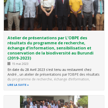
Atelier de présentations par L’OBPE des
résultats du programme de recherche,
échange d’information, sensibilisation et
conservation de la biodiversité au Burundi
(2019-2023)
15 mai 2023
En date du 28 Avril 2023 s'est tenu au restaurent chez
André , un atelier de présentations par l’OBPE des résultats
du programme de recherche, échange d’information,
sensibilisation et conservation de la biodiversité au Burundi
LIRE LA SUITE
(2019-2023)