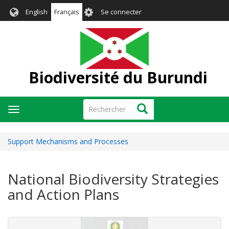
Aller
User
English
Français
Se connecter
au
account
contenu
menu
principal
Biodiversité du Burundi
Rechercher
Rechercher
Toggle
navigation
Support Mechanisms and Processes
National Biodiversity Strategies
and Action Plans