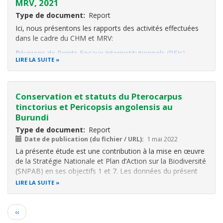
MRV, 2021
Type de document
Report
Ici, nous présentons les rapports des activités effectuées
dans le cadre du CHM et MRV:
Réunions de Points Focaux Interinstitutionnels (PFIs)
LIRE LA SUITE
Rapports d'activités du Consultants CHM
Autres documents sur le CHM Burundi
Conservation et statuts du Pterocarpus
Bulletin scientifique sur l'environnement et la biodiversité
tinctorius et Pericopsis angolensis au
Adopti
Burundi
Type de document
Report
Date de publication (du fichier / URL)
1 mai 2022
La présente étude est une contribution à la mise en œuvre
de la Stratégie Nationale et Plan d’Action sur la Biodiversité
(SNPAB) en ses objectifs 1 et 7. Les données du présent
travail constituent des indicateurs de base pour suivre la
LIRE LA SUITE
tendance des espèces
Pterocarpus tinctorius
et
Pericopsis
Pagination
Page
‹‹
précédente