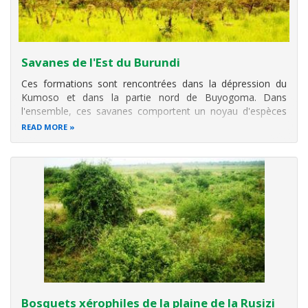
Savanes de l'Est du Burundi
Ces formations sont rencontrées dans la dépression du
Kumoso et dans la partie nord de Buyogoma. Dans
l'ensemble, ces savanes comportent un noyau d'espèces
ligneuses communes:
Parinari curatellifolia
,
Pericopsis
READ MORE
angolensis
,
Hymenocardia acida
,
Anisophyllea boehmii
abondant dans les savanes boisées
Bosquets xérophiles de la plaine de la Rusizi