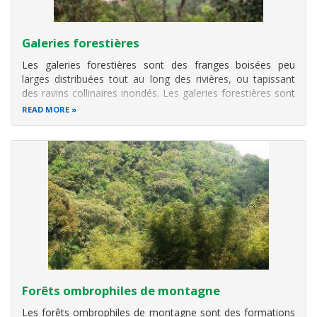
Galeries forestières
Les galeries forestières sont des franges boisées peu
larges distribuées tout au long des rivières, ou tapissant
des ravins collinaires inondés. Les galeries forestières sont
retrouvables presque partout au Burundi, mais elles restent
READ MORE
importantes à l’Est du pays.
Elles occupent, dans les
savanes de
Forêts ombrophiles de montagne
Les forêts ombrophiles de montagne sont des formations