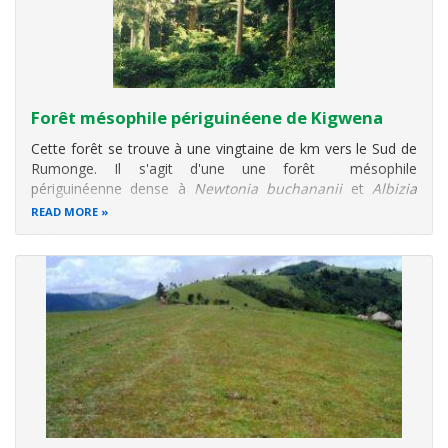
Forêt mésophile périguinéene de Kigwena
Cette forêt se trouve à une vingtaine de km vers le Sud de
Rumonge. Il s'agit d'une une forêt mésophile
périguinéenne
dense
à
Newtonia buchananii
et
Albizia
zygia
. La forêt occupait près de 2 000 ha il y a 39 ans. Elle
READ MORE
est maintenant réduite à 500 ha. C’est une forêt très dense
presque