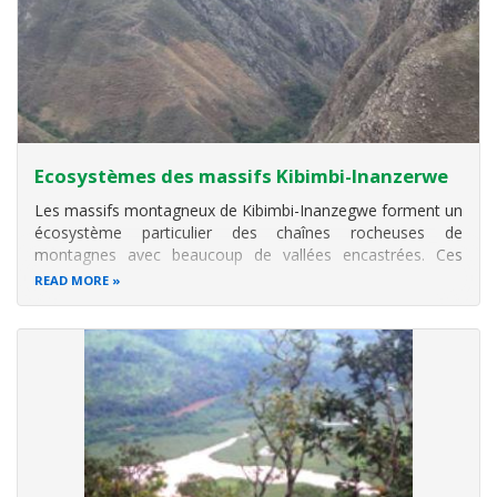
Ecosystèmes des massifs Kibimbi-Inanzerwe
Les massifs montagneux de Kibimbi-Inanzegwe forment un
écosystème particulier des chaînes rocheuses de
montagnes avec beaucoup de vallées encastrées. Ces
massifs sont situés à cheval entre les communes Bururi et
READ MORE
Rutovu de la Provinces Bururi d’un côté et des communes
Makamba et Vugizo de la province