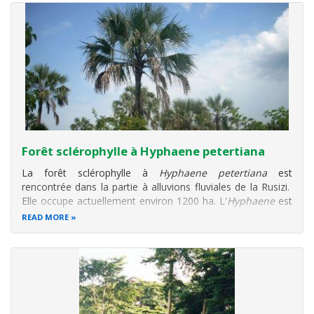
Forêt sclérophylle à Hyphaene petertiana
La forêt sclérophylle à
Hyphaene petertiana
est
rencontrée dans
la partie à alluvions fluviales de la Rusizi
.
Elle occupe actuellement environ 1200 ha. L'
Hyphaene
est
essence largement dominante et endémique de plaine. Au
READ MORE
sens de Lebrun et Gilbert (1954) il s'agit une formation
ligneuse dense à