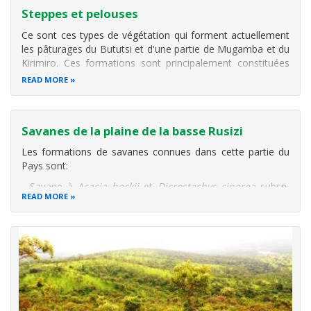
Steppes et pelouses
Ce sont ces types de végétation qui forment actuellement
les pâturages du Bututsi et d'une partie de Mugamba et du
Kirimiro. Ces formations sont principalement constituées
de
Hyparrhenia
,
Eragrostis
et
Loudetia simplex
.
La région
READ MORE
du Bututsi était anciennement occupée par la forêt
ombrophile de
Savanes de la plaine de la basse Rusizi
Les formations de savanes connues dans cette partie du
Pays sont:
- Savane à
Acacia hockii
et
Dicrostachys cinerea
subsp
.
READ MORE
africana
. Au niveau de la basse Rusizi, les zones
anciennement cultivées sont actuellement envahies par
Acacia hockii
avec des peuplements graminéens formés
d’
Hyparrhenia
;
-