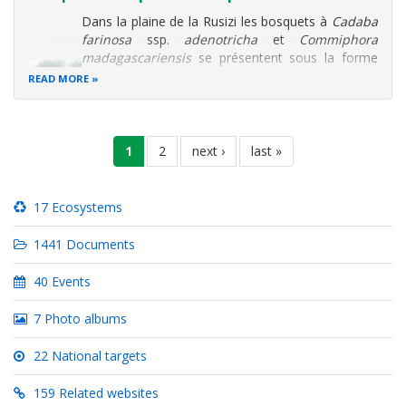
Dans la plaine de la Rusizi les bosquets à
Cadaba
farinosa
ssp.
adenotricha
et
Commiphora
madagascariensis
se présentent sous la forme
d'une végétation ouverte où les boqueteaux sont
READ MORE
plus ou moins largement dispersés dans une
pelouse rase et surpâturée.
Pagination
Les boqueteaux xérophiles
current
1
page
2
next
next ›
last
last »
page
page
page
17 Ecosystems
1441 Documents
40 Events
7 Photo albums
22 National targets
159 Related websites