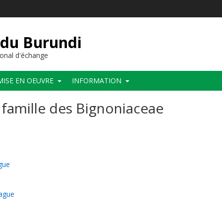
 du Burundi
onal d'échange
MISE EN OEUVRE
INFORMATION
famille des Bignoniaceae
gue
rague