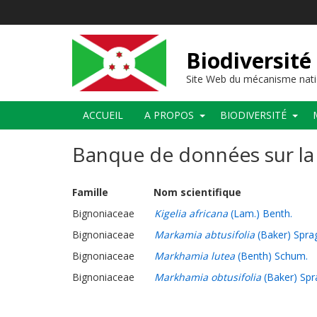
Aller
au
contenu
principal
Biodiversité
Site Web du mécanisme nati
Main
ACCUEIL
A PROPOS
BIODIVERSITÉ
navigation
Banque de données sur la 
Famille
Nom scientifique
Bignoniaceae
Kigelia africana
(Lam.) Benth.
Bignoniaceae
Markamia abtusifolia
(Baker) Spra
Bignoniaceae
Markhamia lutea
(Benth) Schum.
Bignoniaceae
Markhamia obtusifolia
(Baker) Sp