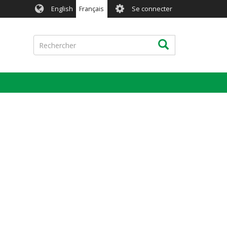
User
English
Français
Se connecter
account
menu
Rechercher
Rechercher