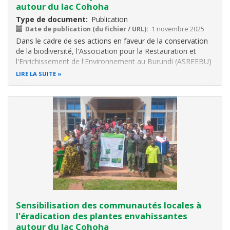
autour du lac Cohoha
Type de document
Publication
Date de publication (du fichier / URL)
1 novembre 2025
Dans le cadre de ses actions en faveur de la conservation
de la biodiversité, l'Association pour la Restauration et
l'Enrichissement de l'Environnement au Burundi (ASREEBU)
a mené une campagne de sensibilisation sur l'éradication
LIRE LA SUITE
des plantes exotiques envahissantes dans et autour du lac
Cohoha, en
Sensibilisation des communautés locales à
l'éradication des plantes envahissantes
autour du lac Cohoha