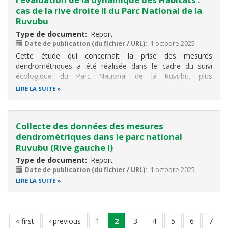
cas de la rive droite II du Parc National de la
Ruvubu
Type de document
Report
Date de publication (du fichier / URL)
1 octobre 2025
Cette étude qui concernait la prise des mesures
dendrométriques a été réalisée dans le cadre du suivi
écologique du Parc National de la Ruvubu, plus
précisément dans le secteur Rive Droite II, afin d’évaluer la
LIRE LA SUITE
dynamique des habitats végétaux entre 2015 et 2025. Sept
placettes permanentes qui sont
Collecte des données des mesures
dendrométriques dans le parc national
Ruvubu (Rive gauche I)
Type de document
Report
Date de publication (du fichier / URL)
1 octobre 2025
LIRE LA SUITE
Pagination
première
« first
page
‹ previous
page
1
page
2
page
3
page
4
page
5
page
6
page
7