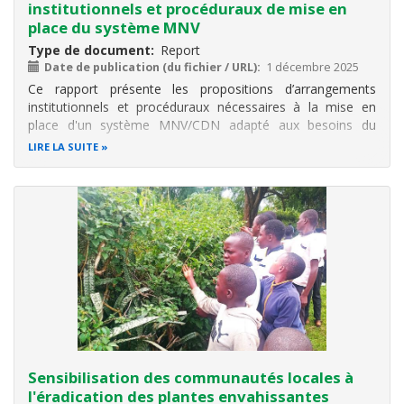
institutionnels et procéduraux de mise en
place du système MNV
Type de document
Report
Date de publication (du fichier / URL)
1 décembre 2025
Ce rapport présente les propositions d’arrangements
institutionnels et procéduraux nécessaires à la mise en
place d'un système MNV/CDN adapté aux besoins du
Burundi, en tenant compte des spécificités des différents
LIRE LA SUITE
secteurs d’activité et de l’implication des parties prenantes.
Il fournit également
Sensibilisation des communautés locales à
l'éradication des plantes envahissantes