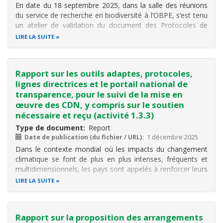
En date du 18 septembre 2025, dans la salle des réunions
du service de recherche en biodiversité à l’OBPE, s’est tenu
un atelier de validation du document des Protocoles de
suivi des espèces dans le cadre du Programme de
LIRE LA SUITE
recherche, d’échange d’information, de sensibilisation et de
conservation de la
Rapport sur les outils adaptes, protocoles,
lignes directrices et le portail national de
transparence, pour le suivi de la mise en
œuvre des CDN, y compris sur le soutien
nécessaire et reçu (activité 1.3.3)
Type de document
Report
Date de publication (du fichier / URL)
1 décembre 2025
Dans le contexte mondial où les impacts du changement
climatique se font de plus en plus intenses, fréquents et
multidimensionnels, les pays sont appelés à renforcer leurs
engagements pour limiter le réchauffement global et
LIRE LA SUITE
s’adapter aux perturbations environnementales croissantes.
Le présent
Rapport sur la proposition des arrangements