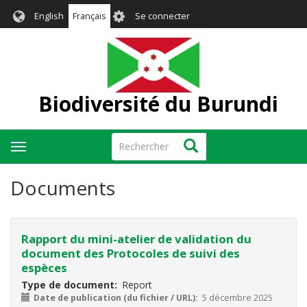
Aller
User
English
Français
Se connecter
au
account
contenu
menu
principal
Biodiversité du Burundi
Rechercher
Rechercher
Toggle
navigation
Documents
Rapport du mini-atelier de validation du
document des Protocoles de suivi des
espèces
Type de document
Report
Date de publication (du fichier / URL)
5 décembre 2025