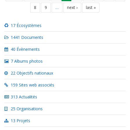
page
précédente
courante
page
8
page
9
…
page
next ›
dernière
last »
suivante
page
17 Écosystèmes
1441 Documents
40 Évènements
7 Albums photos
22 Objectifs nationaux
159 Sites web associés
313 Actualités
25 Organisations
13 Projets