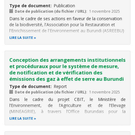
Type de document
Publication
Date de publication (du fichier / URL)
1 novembre 2025
Dans le cadre de ses actions en faveur de la conservation
de la biodiversité, l'Association pour la Restauration et
l'Enrichissement de l'Environnement au Burundi (ASREEBU)
a mené une campagne de sensibilisation sur l'éradication
LIRE LA SUITE
des plantes exotiques envahissantes dans et autour du lac
Cohoha, en
Conception des arrangements institutionnels
et procéduraux pour le système de mesure,
de notification et de vérification des
émissions des gaz à effet de serre au Burundi
Type de document
Report
Date de publication (du fichier / URL)
1 novembre 2025
Dans le cadre du projet CBIT, le Ministère de
l’Environnement, de l’Agriculture et de l’Elevage
(MINEAGRIE), à travers l’Office Burundais pour la
Protection de l’Environnement (OBPE), s’est proposé de
LIRE LA SUITE
concevoir un système MNV des émissions de GES national
opérationnel et durable pour le Burundi