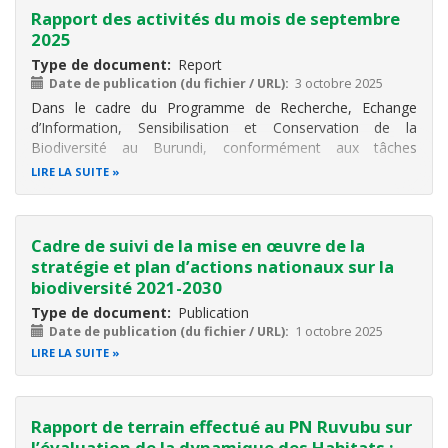
Rapport des activités du mois de septembre
2025
Type de document
Report
Date de publication (du fichier / URL)
3 octobre 2025
Dans le cadre du Programme de Recherche, Echange
d’Information, Sensibilisation et Conservation de la
Biodiversité au Burundi, conformément aux tâches
attribuées au Consultant CHM, il a été réalisé différentes
LIRE LA SUITE
activités. Ces activités sont notamment la participation au
postage des informations sur
Cadre de suivi de la mise en œuvre de la
stratégie et plan d’actions nationaux sur la
biodiversité 2021-2030
Type de document
Publication
Date de publication (du fichier / URL)
1 octobre 2025
LIRE LA SUITE
Rapport de terrain effectué au PN Ruvubu sur
l’évaluation de la dynamique des Habitats :