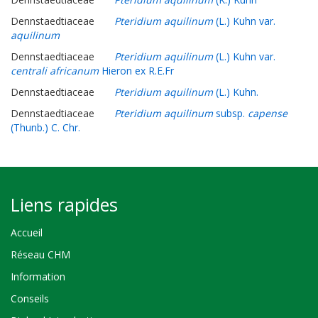
Dennstaedtiaceae
Pteridium aquilinum
(L.) Kuhn var.
aquilinum
Dennstaedtiaceae
Pteridium aquilinum
(L.) Kuhn var.
centrali africanum
Hieron ex R.E.Fr
Dennstaedtiaceae
Pteridium aquilinum
(L.) Kuhn.
Dennstaedtiaceae
Pteridium aquilinum
subsp.
capense
(Thunb.) C. Chr.
Liens rapides
Accueil
Réseau CHM
Information
Conseils