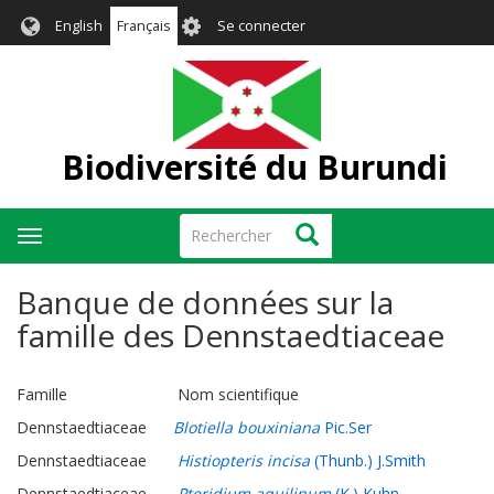
Aller
User
English
Français
Se connecter
au
account
contenu
menu
principal
Biodiversité du Burundi
Rechercher
Rechercher
Toggle
navigation
Banque de données sur la
famille des Dennstaedtiaceae
Famille Nom scientifique
Dennstaedtiaceae
Blotiella bouxiniana
Pic.Ser
Dennstaedtiaceae
Histiopteris incisa
(Thunb.) J.Smith
Dennstaedtiaceae
Pteridium aquilinum
(K.) Kuhn